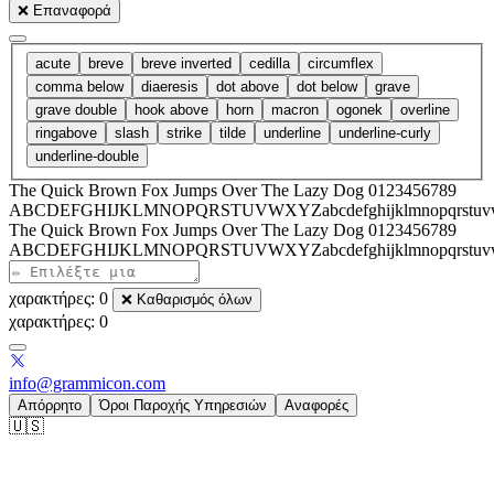
❌
Επαναφορά
acute
breve
breve inverted
cedilla
circumflex
comma below
diaeresis
dot above
dot below
grave
grave double
hook above
horn
macron
ogonek
overline
ringabove
slash
strike
tilde
underline
underline-curly
underline-double
The Quick Brown Fox Jumps Over The Lazy Dog 0123456789
ABCDEFGHIJKLMNOPQRSTUVWXYZabcdefghijklmnopqrstuv
The Quick Brown Fox Jumps Over The Lazy Dog 0123456789
ABCDEFGHIJKLMNOPQRSTUVWXYZabcdefghijklmnopqrstuv
χαρακτήρες: 0
❌
Καθαρισμός όλων
χαρακτήρες: 0
info@grammicon.com
Απόρρητο
Όροι Παροχής Υπηρεσιών
Αναφορές
🇺🇸