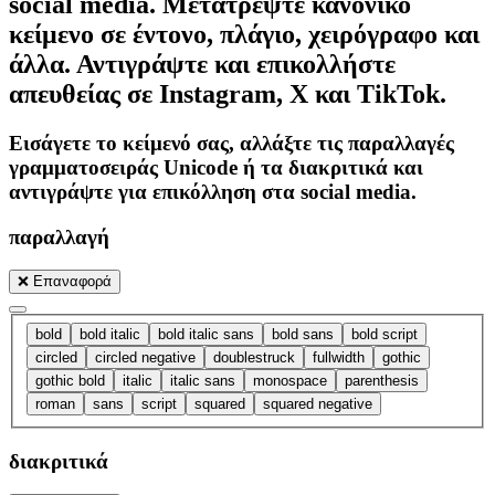
social media. Μετατρέψτε κανονικό
κείμενο σε έντονο, πλάγιο, χειρόγραφο και
άλλα. Αντιγράψτε και επικολλήστε
απευθείας σε Instagram, X και TikTok.
Εισάγετε το κείμενό σας, αλλάξτε τις παραλλαγές
γραμματοσειράς Unicode ή τα διακριτικά και
αντιγράψτε για επικόλληση στα social media.
παραλλαγή
❌
Επαναφορά
bold
bold italic
bold italic sans
bold sans
bold script
circled
circled negative
doublestruck
fullwidth
gothic
gothic bold
italic
italic sans
monospace
parenthesis
roman
sans
script
squared
squared negative
διακριτικά