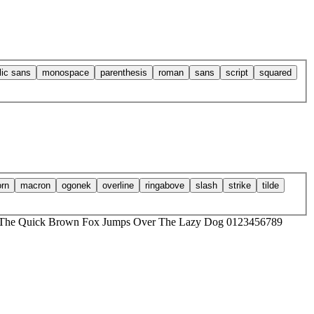
alic sans
monospace
parenthesis
roman
sans
script
squared
orn
macron
ogonek
overline
ringabove
slash
strike
tilde
The Quick Brown Fox Jumps Over The Lazy Dog 0123456789