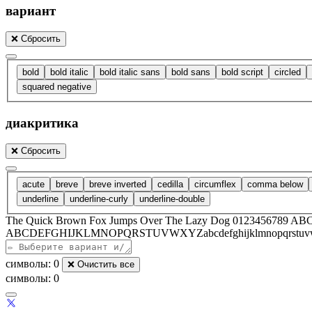
вариант
❌
Сбросить
bold
bold italic
bold italic sans
bold sans
bold script
circled
squared negative
диакритика
❌
Сбросить
acute
breve
breve inverted
cedilla
circumflex
comma below
underline
underline-curly
underline-double
The Quick Brown Fox Jumps Over The Lazy Dog 012345678
ABCDEFGHIJKLMNOPQRSTUVWXYZabcdefghijklmnopqrstuv
символы: 0
❌
Очистить все
символы: 0