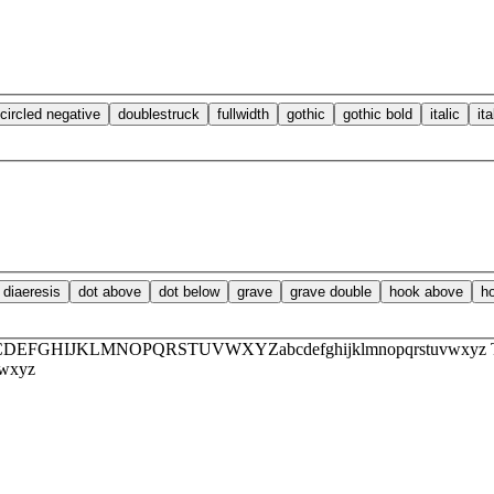
circled negative
doublestruck
fullwidth
gothic
gothic bold
italic
it
diaeresis
dot above
dot below
grave
grave double
hook above
h
9 ABCDEFGHIJKLMNOPQRSTUVWXYZabcdefghijklmnopqrstuvwxyz
wxyz